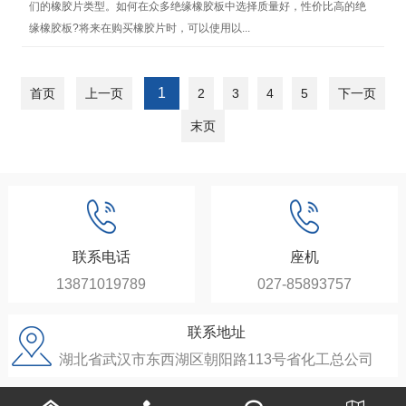
们的橡胶片类型。如何在众多绝缘橡胶板中选择质量好，性价比高的绝
缘橡胶板?将来在购买橡胶片时，可以使用以...
1
首页
上一页
2
3
4
5
下一页
末页
联系电话
座机
13871019789
027-85893757
联系地址
湖北省武汉市东西湖区朝阳路113号省化工总公司