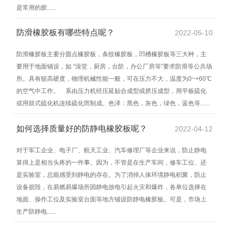
是常用的胶......
防滑橡胶板有哪些特点呢？
2022-05-10
防滑橡胶板主要分圆点橡胶板，条纹橡胶板，凹槽橡胶板等三大种，主
要用于地面铺设，如 “澡堂，厨房，台阶，办公厂房等”要求防滑等公共场
所。具有较高硬度，物理机械性能一般，可在压力不大，温度为0~+60℃
的空气中工作。 系由压力机经压延贴合成型或挤压成型，用平板硫化
或用鼓式硫化机连续硫化而制成。色泽：黑色，灰色，绿色，蓝色等......
如何选择质量好的防静电橡胶板呢？
2022-04-12
对于军工企业、电子厂、航天工业、汽车修理厂等企业来说，防止静电
算得上是相当头疼的一件事。因为，不管是在生产车间，修车工位、还
是实验室，总能感受到静电的存在。为了消掉人体环境静电积聚，防止
设备损毁，在易燃易爆场所因静电放电引起火灾和爆炸，各单位选择在
地面、操作工位及实验室台面等地方铺设防静电橡胶板。可是，市场上
生产防静电......