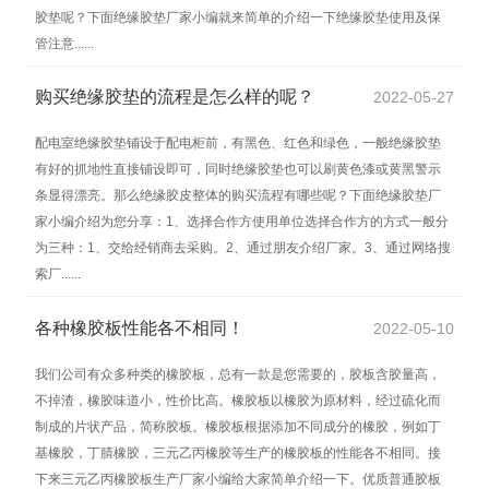
胶垫呢？下面绝缘胶垫厂家小编就来简单的介绍一下绝缘胶垫使用及保
管注意......
购买绝缘胶垫​的流程是怎么样的呢？
2022-05-27
配电室绝缘胶垫铺设于配电柜前，有黑色、红色和绿色，一般绝缘胶垫
有好的抓地性直接铺设即可，同时绝缘胶垫也可以刷黄色漆或黄黑警示
条显得漂亮。那么绝缘胶皮整体的购买流程有哪些呢？下面绝缘胶垫厂
家小编介绍为您分享：1、选择合作方使用单位选择合作方的方式一般分
为三种：1、交给经销商去采购。2、通过朋友介绍厂家。3、通过网络搜
索厂......
各种橡胶板性能各不相同！
2022-05-10
我们公司有众多种类的橡胶板，总有一款是您需要的，胶板含胶量高，
不掉渣，橡胶味道小，性价比高。橡胶板以橡胶为原材料，经过硫化而
制成的片状产品，简称胶板。橡胶板根据添加不同成分的橡胶，例如丁
基橡胶，丁腈橡胶，三元乙丙橡胶等生产的橡胶板的性能各不相同。接
下来三元乙丙橡胶板生产厂家小编给大家简单介绍一下。优质普通胶板