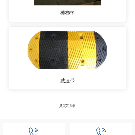
楼梯垫
减速带
共
1
页
4
条