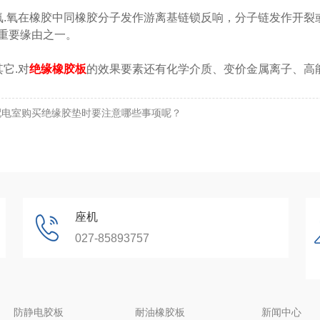
氧在橡胶中同橡胶分子发作游离基链锁反响，分子链发作开裂
重要缘由之一。
它.对
绝缘橡胶板
的效果要素还有化学介质、变价金属离子、高
配电室购买绝缘胶垫时要注意哪些事项呢？
座机
027-85893757
防静电胶板
耐油橡胶板
新闻中心