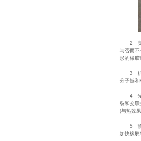
2：臭氧
与否而不
形的橡胶
3：机械
分子链和
4：光.
裂和交联
(与热效
5：热.
加快橡胶