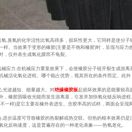
.臭氧的化学活性比氧高得多，损坏性更大，它同样是使分子
一样。当效果于变形的橡胶(主要是不饱和橡胶)时，呈现与应力效
时，仅外表生成氧化膜而不龟裂。
应力.在机械应力重复效果下，会使橡胶分子链开裂生成游离
机械活化氧化进程。哪个能占优势，视其所在的条件而定。此外
光波越短、能量越大。对
绝缘橡胶板
起损坏效果的是能量较高
外，橡胶因吸收光能而发生游离基，引发并加快氧化链反响进程
果不一样)是它主要在橡外表进生。含胶率高的试样，两面会呈现网
进步温度可导致橡胶的热裂解或热交联。但热的根本效果仍是
氧化反响速度，这是普遍存在的一种老化表象——热氧老化。